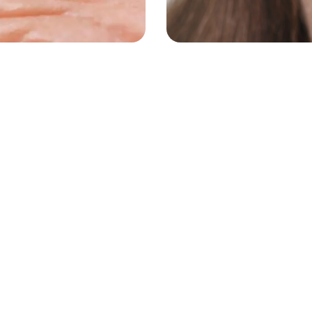
pode
Quanto t
 para a
necessári
óculos de