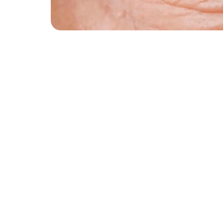
Coçar os olhos 
causar problemas
saúde ocular?