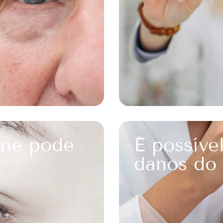
one pode
É possíve
danos do