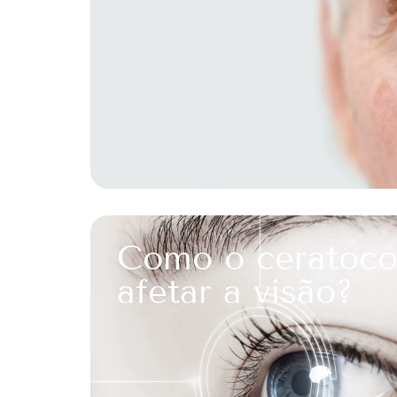
Como o ceratoc
afetar a visão?