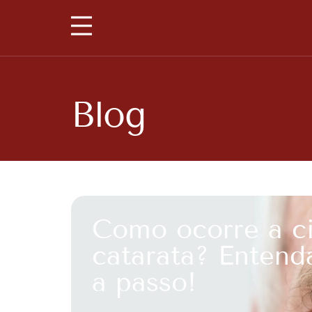
Blog
Como ocorre a ci
catarata? Entend
a passo!