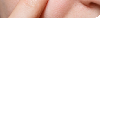
empo é
o para renovar os
 grau?