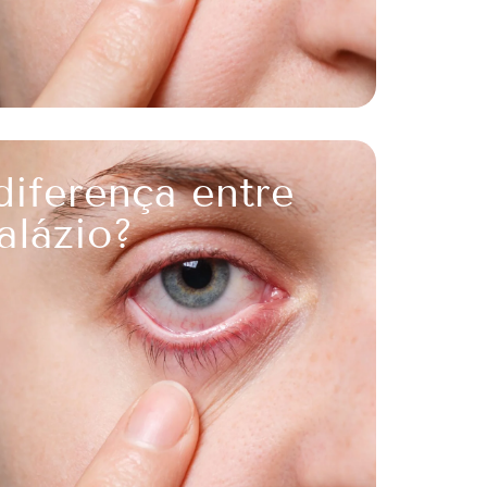
diferença entre
alázio?