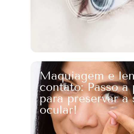
Maquiagem e len
contato: Passo a
para preservar a
ocular!