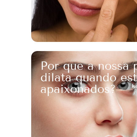
Por que a nossa 
dilata quando es
apaixonados?