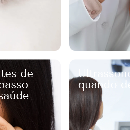
tes de
Ultrasson
 passo
quando de
 saúde