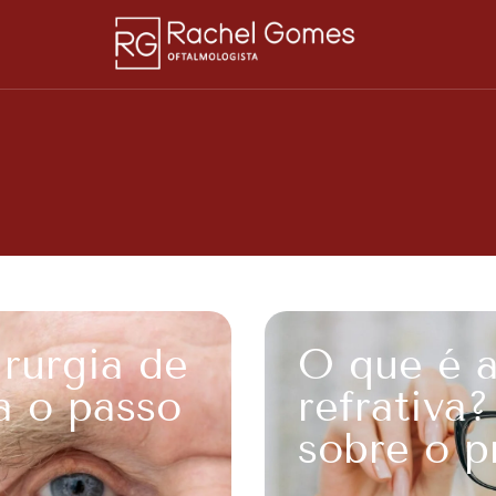
rurgia de
O que é a
a o passo
refrativa
sobre o p