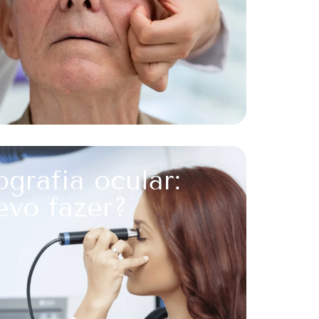
ografia ocular:
vo fazer?