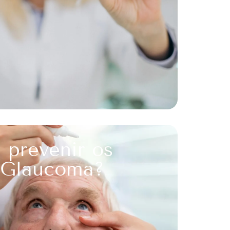
l prevenir os
 Glaucoma?