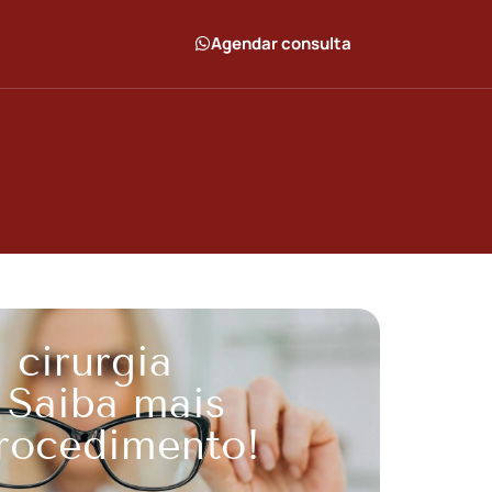
Agendar consulta
 cirurgia
? Saiba mais
rocedimento!