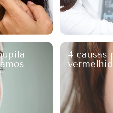
pupila
4 causas 
tamos
vermelhid