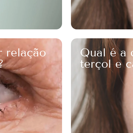
r relação
Qual é a 
?
terçol e c